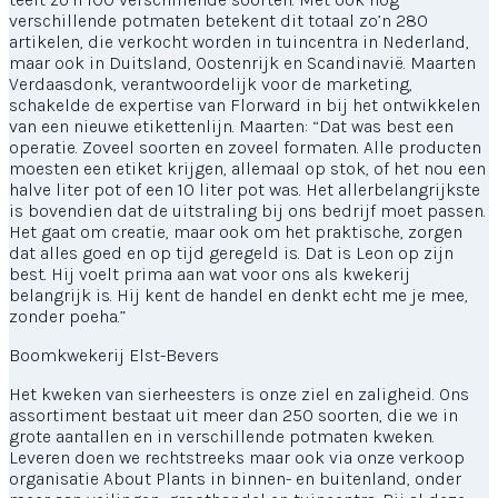
verschillende potmaten betekent dit totaal zo’n 280
artikelen, die verkocht worden in tuincentra in Nederland,
maar ook in Duitsland, Oostenrijk en Scandinavië. Maarten
Verdaasdonk, verantwoordelijk voor de marketing,
schakelde de expertise van Florward in bij het ontwikkelen
van een nieuwe etikettenlijn. Maarten: “Dat was best een
operatie. Zoveel soorten en zoveel formaten. Alle producten
moesten een etiket krijgen, allemaal op stok, of het nou een
halve liter pot of een 10 liter pot was. Het allerbelangrijkste
is bovendien dat de uitstraling bij ons bedrijf moet passen.
Het gaat om creatie, maar ook om het praktische, zorgen
dat alles goed en op tijd geregeld is. Dat is Leon op zijn
best. Hij voelt prima aan wat voor ons als kwekerij
belangrijk is. Hij kent de handel en denkt echt me je mee,
zonder poeha.”
Boomkwekerij Elst-Bevers
Het kweken van sierheesters is onze ziel en zaligheid. Ons
assortiment bestaat uit meer dan 250 soorten, die we in
grote aantallen en in verschillende potmaten kweken.
Leveren doen we rechtstreeks maar ook via onze verkoop
organisatie About Plants in binnen- en buitenland, onder